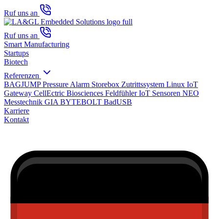
Ruf uns an
Ruf uns an
Smart Manufacturing
Startups
Biotech
Referenzen
BAGJUMP Pressure Alarm
Storebox Zutrittssystem
Linux IoT
Gateway
CellEctric Biosciences
Feldfühler IoT Sensoren
NEO
Messtechnik GIA
BYTEBOLT BadUSB
Karriere
Kontakt