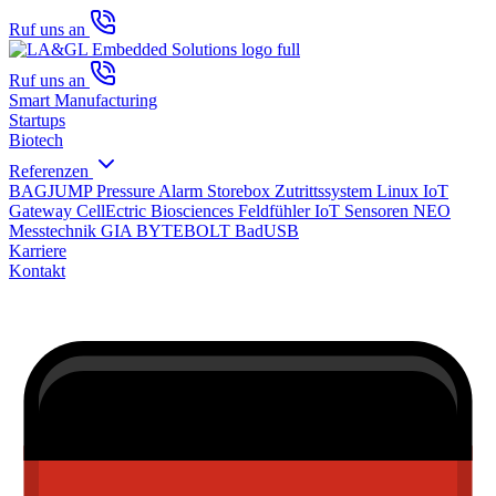
Ruf uns an
Ruf uns an
Smart Manufacturing
Startups
Biotech
Referenzen
BAGJUMP Pressure Alarm
Storebox Zutrittssystem
Linux IoT
Gateway
CellEctric Biosciences
Feldfühler IoT Sensoren
NEO
Messtechnik GIA
BYTEBOLT BadUSB
Karriere
Kontakt